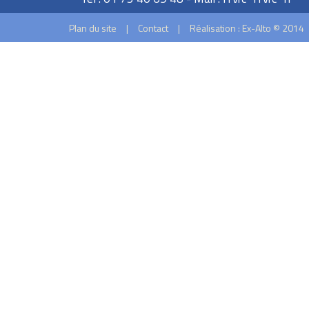
Plan du site
|
Contact
|
Réalisation : Ex-Alto © 2014