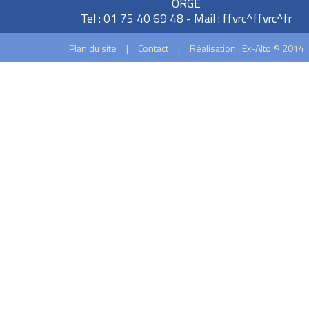
ORGE
Tel : 01 75 40 69 48 - Mail :
ffvrc^ffvrc^fr
Plan du site
|
Contact
|
Réalisation : Ex-Alto © 2014