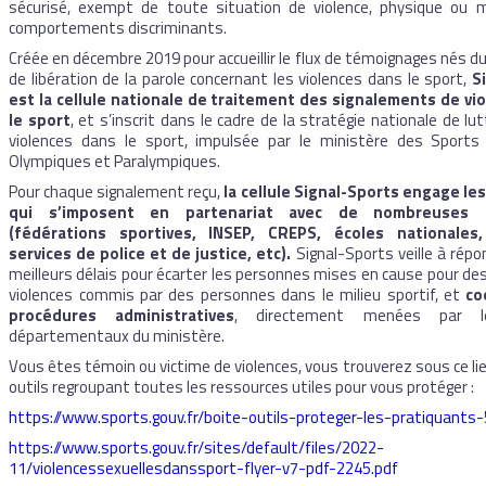
sécurisé, exempt de toute situation de violence, physique ou m
comportements discriminants.
Créée en décembre 2019 pour accueillir le flux de témoignages nés
de libération de la parole concernant les violences dans le sport,
S
est la cellule nationale de traitement des signalements de vi
le sport
, et s’inscrit dans le cadre de la stratégie nationale de lu
violences dans le sport, impulsée par le ministère des Sports
Olympiques et Paralympiques.
Pour chaque signalement reçu,
la cellule Signal-Sports engage le
qui s’imposent en partenariat avec de nombreuses in
(fédérations sportives, INSEP, CREPS, écoles nationales,
services de police et de justice, etc).
Signal-Sports veille à répo
meilleurs délais pour écarter les personnes mises en cause pour des
violences commis par des personnes dans le milieu sportif, et
co
procédures administratives
, directement menées par le
départementaux du ministère.
Vous êtes témoin ou victime de violences, vous trouverez sous ce lie
outils regroupant toutes les ressources utiles pour vous protéger :
https://www.sports.gouv.fr/boite-outils-proteger-les-pratiquants
https://www.sports.gouv.fr/sites/default/files/2022-
11/violencessexuellesdanssport-flyer-v7-pdf-2245.pdf