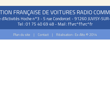
TION FRANÇAISE DE VOITURES RADIO COM
e d'Activités Hoche n°3 - 5 rue Condorcet - 91260 JUVISY-SU
Tel : 01 75 40 69 48 - Mail :
ffvrc^ffvrc^fr
Plan du site
|
Contact
|
Réalisation : Ex-Alto © 2014